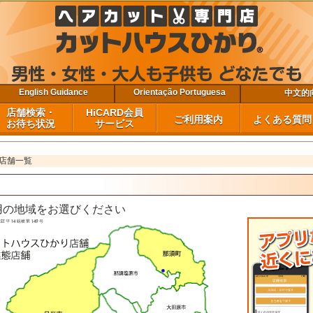
English Guidance
Orientação Portuguesa
中文的
店舗検索・
HiCARD会員
ご利用案内
よくある質問
お待ち状況
サービス
ただ今のお待ち状況・担当スタッフ
茨城県 店舗一覧
栃木県 店舗一覧
千葉県 店舗一覧
福島県 店舗一覧
HiCARD会員のメリット
会員ポイント
公式アプリでできること
公式アプリのインストールとログイン方法
会員ページ（ウェブサイト）ログイン
会員ページ（ウェブサイト）のご利用方法
フェイスケア（ヒゲ脱毛・光フェイシャ
お問
よく
会社
更
ご来店時のご利用方法
料金案内
フェイスケア（ヒゲ脱毛・光フ
MIS（モバイル版）
混雑状況の時間帯別傾向
公衆無線LANサービス
よくある質問
よくある質問
ル）
ル）
店舗一覧
の地域をお選びください