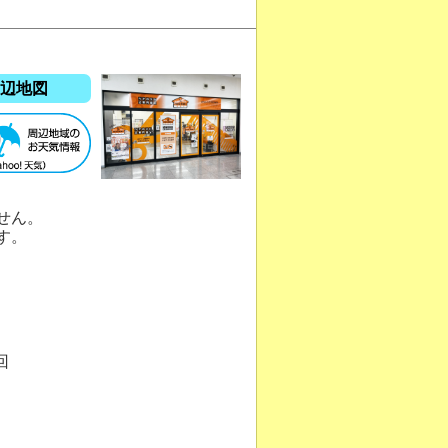
辺地図
せん。
す。
回