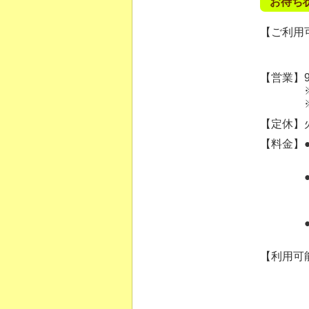
お待ち
【ご利用可
【営業】9:
※ご案内
※混雑状
【定休】
【料金】
【利用可