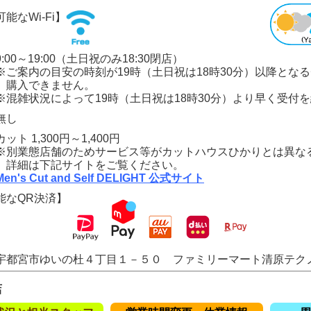
能なWi-Fi】
:00～19:00（土日祝のみ18:30閉店）
の目安の時刻が19時（土日祝は18時30分）以降となる
できません。
況によって19時（土日祝は18時30分）より早く受付を
無し
ト 1,300円～1,400円
店舗のためサービス等がカットハウスひかりとは異なる
下記サイトをご覧ください。
Men's Cut and Self DELIGHT 公式サイト
能なQR決済】
宇都宮市ゆいの杜４丁目１－５０ ファミリーマート清原テク
店