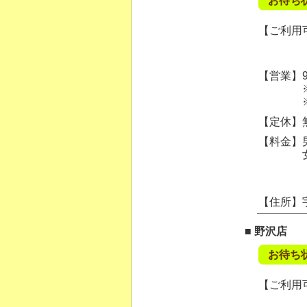
お待ち
【ご利用可
【営業】9:
※ご案内
※混雑状
【定休】
【料金】男
女性カッ
【住所】
■ 野沢店
お待ち
【ご利用可