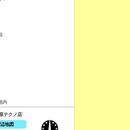
回
地内
原テクノ店
辺地図