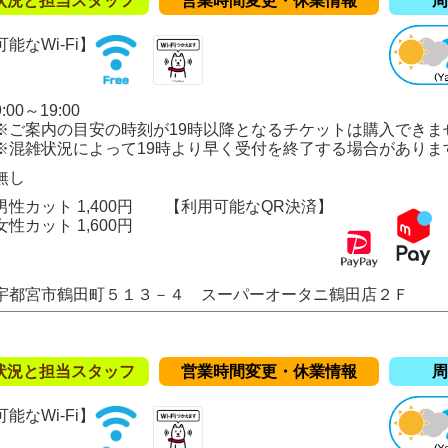
状況と担当スタッフ
営業時間変更・休業情報
周
能なWi-Fi】
00～19:00
の目安の時刻が19時以降となるチケットは購入できま
況によって19時より早く受付を終了する場合がありま
無し
性カット 1,400円
【利用可能なQR決済】
ト 1,600円
宇都宮市鶴田町５１３－４ スーパーオータニ鶴田店２Ｆ
状況と担当スタッフ
営業時間変更・休業情報
周
能なWi-Fi】