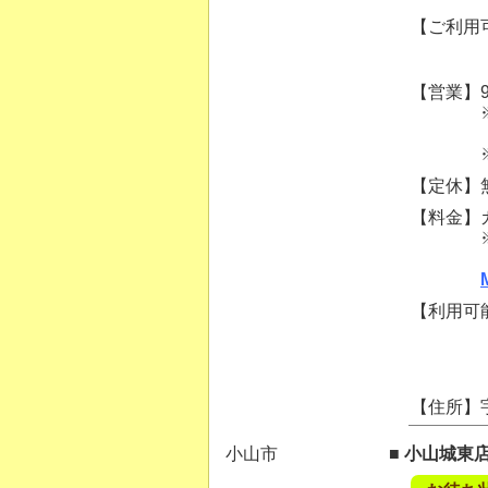
【ご利用可
【営業】9
※ご案内
購入
※混雑状
【定休】
【料金】カッ
※別業態
詳細は
【利用可
【住所】
小山市
■ 小山城東