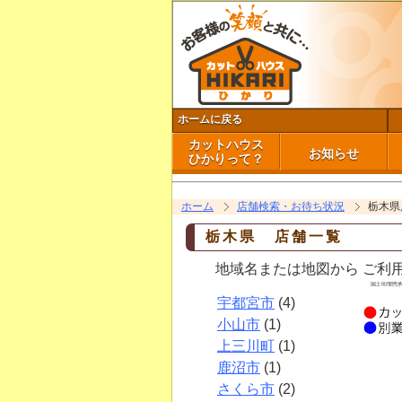
ホームに戻る
カットハウス
お知らせ
ひかりって？
HIKARIのコンセプト
映像で見るHIKARI
お知らせ
休業・営業時間変
ホーム
店舗検索・お待ち状況
栃木県
栃木県 店舗一覧
地域名または地図から ご利用
宇都宮市
(4)
小山市
(1)
上三川町
(1)
鹿沼市
(1)
さくら市
(2)