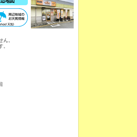
辺地図
せん。
す。
回