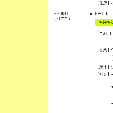
【住所】
上三川町
■ 上三川店
（河内郡）
お待ち
【ご利用可
【営業】9:
※ご案内
※混雑状
【定休】
【料金】