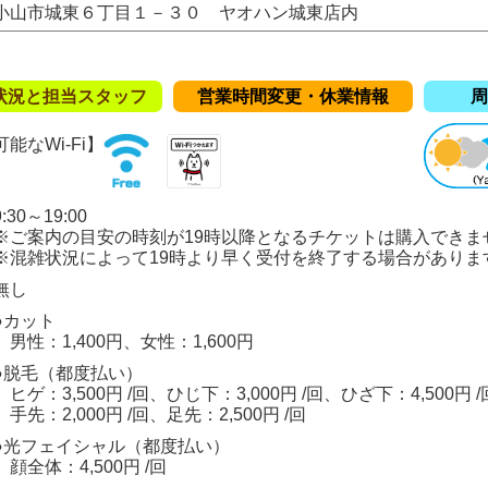
小山市城東６丁目１－３０ ヤオハン城東店内
状況と担当スタッフ
営業時間変更・休業情報
周
能なWi-Fi】
30～19:00
の目安の時刻が19時以降となるチケットは購入できま
況によって19時より早く受付を終了する場合がありま
無し
●カット
男性：1,400円、女性：1,600円
●脱毛（都度払い）
ヒゲ：3,500円 /回、ひじ下：3,000円 /回、ひざ下：4,500円 /
手先：2,000円 /回、足先：2,500円 /回
●光フェイシャル（都度払い）
顔全体：4,500円 /回