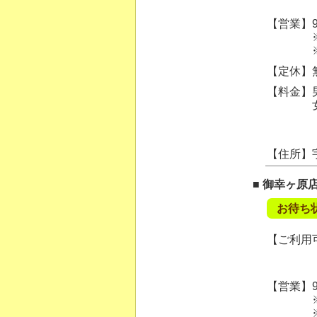
【営業】9:
※ご案内
※混雑状
【定休】
【料金】男
女性カッ
【住所】
■ 御幸ヶ原
お待ち
【ご利用可
【営業】9:
※ご案内
※混雑状