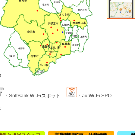
：SoftBank Wi-Fiスポット
：au Wi-Fi SPOT
報