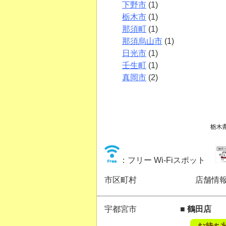
下野市
(1)
栃木市
(1)
那須町
(1)
那須烏山市
(1)
日光市
(1)
壬生町
(1)
真岡市
(2)
：フリー Wi-Fiスポット
市区町村
店舗情
宇都宮市
■ 鶴田店