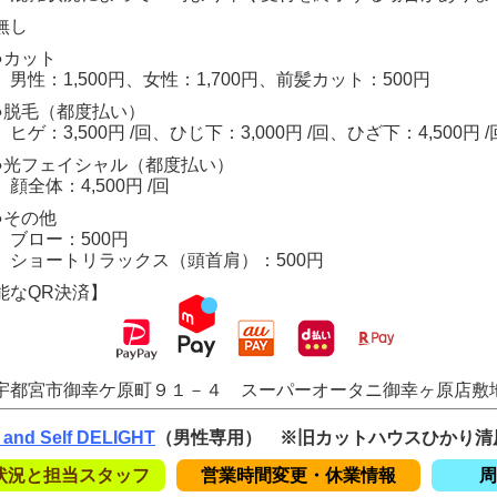
無し
●カット
男性：1,500円、女性：1,700円、前髪カット：500円
●脱毛（都度払い）
ヒゲ：3,500円 /回、ひじ下：3,000円 /回、ひざ下：4,500円 /
●光フェイシャル（都度払い）
顔全体：4,500円 /回
●その他
ブロー：500円
ショートリラックス（頭首肩）：500円
能なQR決済】
宇都宮市御幸ケ原町９１－４ スーパーオータニ御幸ヶ原店敷
 and Self DELIGHT
（男性専用） ※旧カットハウスひかり清
状況と担当スタッフ
営業時間変更・休業情報
周