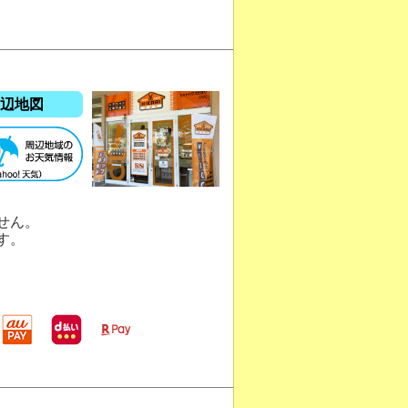
辺地図
せん。
す。