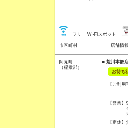
：フリー Wi-Fiスポット
市区町村
店舗情
阿見町
■ 荒川本郷
（稲敷郡）
お待ち
【ご利用可
【営業】9:
※ご案内
※混雑状
【定休】