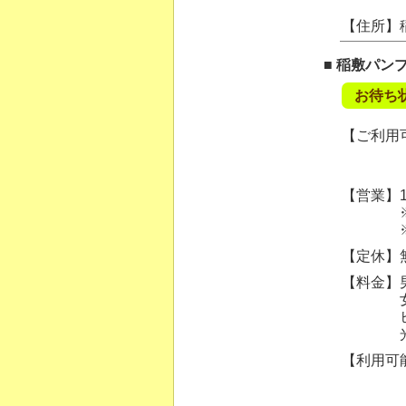
【住所】
■ 稲敷パン
お待ち
【ご利用可
【営業】10
※ご案内
※19時
【定休】
【料金】男
女性カッ
ヒゲ脱毛
光フェイ
【利用可