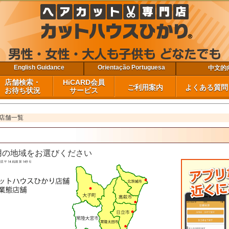
English Guidance
Orientação Portuguesa
中文的
店舗検索・
HiCARD会員
ご利用案内
よくある質問
お待ち状況
サービス
ただ今のお待ち状況・担当スタッフ
茨城県 店舗一覧
栃木県 店舗一覧
千葉県 店舗一覧
福島県 店舗一覧
HiCARD会員のメリット
会員ポイント
公式アプリでできること
公式アプリのインストールとログイン方法
会員ページ（ウェブサイト）ログイン
会員ページ（ウェブサイト）のご利用方法
フェイスケア（ヒゲ脱毛・光フェイシャ
お問
よく
会社
更
ご来店時のご利用方法
料金案内
フェイスケア（ヒゲ脱毛・光フ
MIS（モバイル版）
混雑状況の時間帯別傾向
公衆無線LANサービス
よくある質問
よくある質問
ル）
ル）
店舗一覧
の地域をお選びください