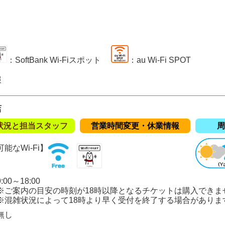
：SoftBank Wi-Fiスポット
：au Wi-Fi SPOT
報
店
状況と担当スタッフ
営業時間変更・休業情報
周
能なWi-Fi】
00～18:00
の目安の時刻が18時以降となるチケットは購入できま
況によって18時より早く受付を終了する場合がありま
無し