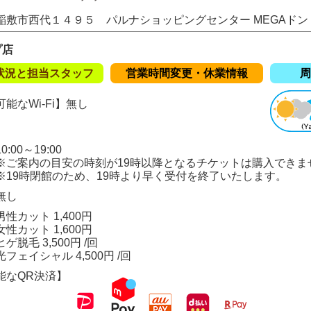
稲敷市西代１４９５ パルナショッピングセンター MEGAド
プ店
状況と担当スタッフ
営業時間変更・休業情報
周
能なWi-Fi】
無し
:00～19:00
の目安の時刻が19時以降となるチケットは購入できま
閉館のため、19時より早く受付を終了いたします。
無し
性カット 1,400円
ト 1,600円
 3,500円 /回
シャル 4,500円 /回
能なQR決済】