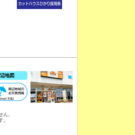
辺地図
せん。
す。