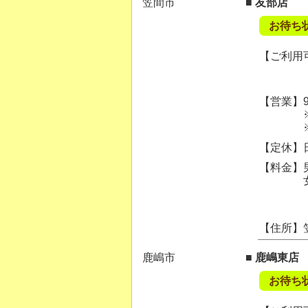
笠間市
■ 友部店
お待ち
【ご利用可
【営業】9:
※ご案内
※混雑状
【定休】
【料金】男
女性カッ
【住所】
鹿嶋市
■ 鹿嶋東店
お待ち