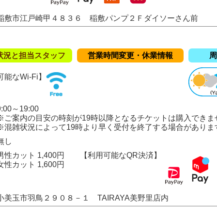
稲敷市江戸崎甲４８３６ 稲敷パンプ２Ｆダイソーさん前
状況と担当スタッフ
営業時間変更・休業情報
周
能なWi-Fi】
00～19:00
の目安の時刻が19時以降となるチケットは購入できま
況によって19時より早く受付を終了する場合がありま
無し
性カット 1,400円
【利用可能なQR決済】
ト 1,600円
小美玉市羽鳥２９０８－１ TAIRAYA美野里店内