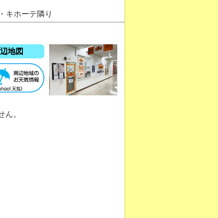
ン・キホーテ隣り
辺地図
せん。