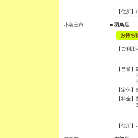
【住所】
小美玉市
■ 羽鳥店
お待ち
【ご利用可
【営業】9:
※ご案内
※混雑状
【定休】
【料金】男
女性カッ
【住所】