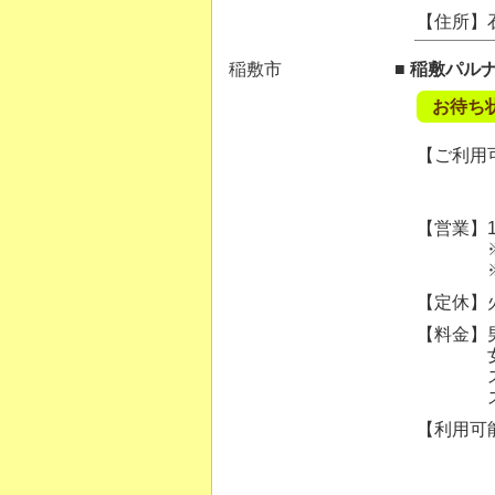
【住所】
稲敷市
■ 稲敷パル
お待ち
【ご利用可
【営業】10
※ご案内
※20時
【定休】
【料金】男
女性カッ
スキンフ
スキンフ
【利用可