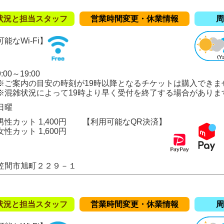
状況と担当スタッフ
営業時間変更・休業情報
周
能なWi-Fi】
00～19:00
の目安の時刻が19時以降となるチケットは購入できま
況によって19時より早く受付を終了する場合がありま
日曜
性カット 1,400円
【利用可能なQR決済】
ト 1,600円
笠間市旭町２２９－１
状況と担当スタッフ
営業時間変更・休業情報
周