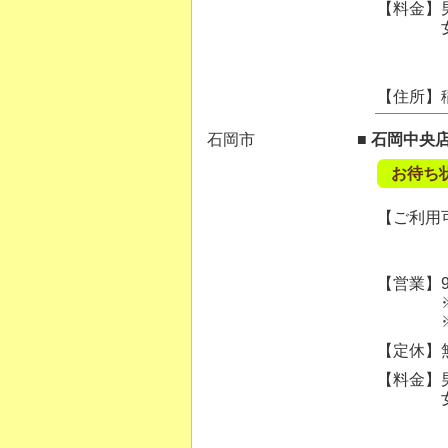
【料金】男
女性カッ
【住所】
石岡市
■ 石岡中央
お待ち
【ご利用可
【営業】9:
※ご案内
※混雑状
【定休】
【料金】男
女性カッ