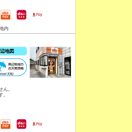
地内
辺地図
せん。
す。